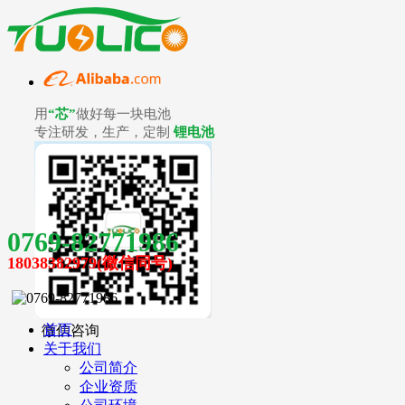
用
“芯”
做好每一块电池
专注研发，生产，定制
锂电池
0769-82771986
18038382979(微信同号)
首页
微信咨询
关于我们
公司简介
企业资质