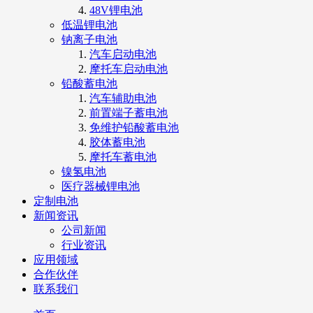
48V锂电池
低温锂电池
钠离子电池
汽车启动电池
摩托车启动电池
铅酸蓄电池
汽车辅助电池
前置端子蓄电池
免维护铅酸蓄电池
胶体蓄电池
摩托车蓄电池
镍氢电池
医疗器械锂电池
定制电池
新闻资讯
公司新闻
行业资讯
应用领域
合作伙伴
联系我们