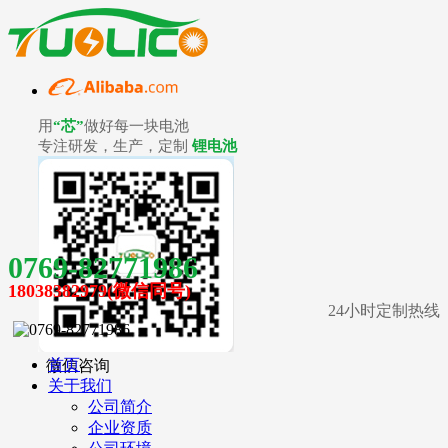
用
“芯”
做好每一块电池
专注研发，生产，定制
锂电池
0769-82771986
18038382979(微信同号)
24小时定制热线
首页
微信咨询
关于我们
公司简介
企业资质