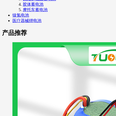
胶体蓄电池
摩托车蓄电池
镍氢电池
医疗器械锂电池
产品推荐