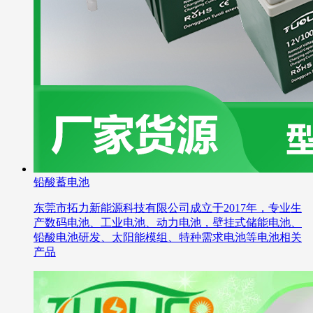
铅酸蓄电池
东莞市拓力新能源科技有限公司成立于2017年，专业生
产数码电池、工业电池、动力电池，壁挂式储能电池、
铅酸电池研发、太阳能模组、特种需求电池等电池相关
产品