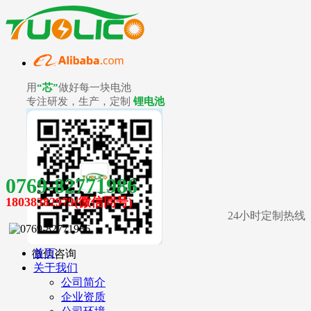
用
“芯”
做好每一块电池
专注研发，生产，定制
锂电池
0769-82771986
18038382979(微信同号)
24小时定制热线
首页
微信咨询
关于我们
公司简介
企业资质