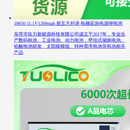
18650 11.1V1200mah 第五方对讲 电梯应急电源锂电池
东莞市拓力新能源科技有限公司成立于2017年，专业生
产数码电池、工业电池、动力电池，壁挂式储能电池、
铅酸电池研发、太阳能模组、特种需求电池等电池相关
产品