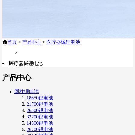
首页
>
产品中心
>
医疗器械锂电池
>
医疗器械锂电池
产品中心
圆柱锂电池
18650锂电池
21700锂电池
26500锂电池
32700锂电池
14500锂电池
26700锂电池