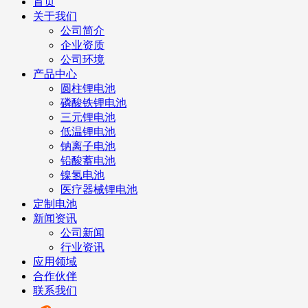
首页
关于我们
公司简介
企业资质
公司环境
产品中心
圆柱锂电池
磷酸铁锂电池
三元锂电池
低温锂电池
钠离子电池
铅酸蓄电池
镍氢电池
医疗器械锂电池
定制电池
新闻资讯
公司新闻
行业资讯
应用领域
合作伙伴
联系我们