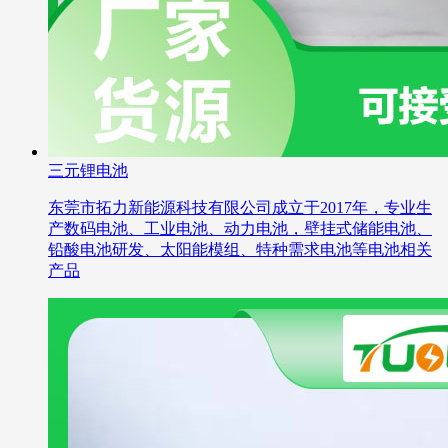
三元锂电池
东莞市拓力新能源科技有限公司成立于2017年，专业生
产数码电池、工业电池、动力电池，壁挂式储能电池、
铅酸电池研发、太阳能模组、特种需求电池等电池相关
产品