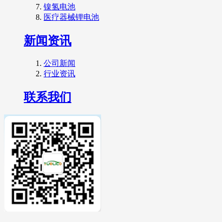
镍氢电池
医疗器械锂电池
新闻资讯
公司新闻
行业资讯
联系我们