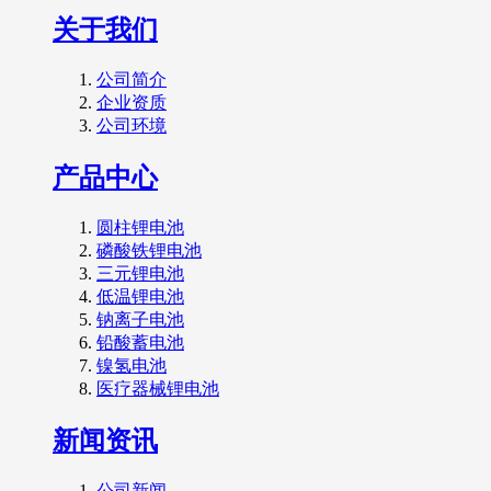
关于我们
公司简介
企业资质
公司环境
产品中心
圆柱锂电池
磷酸铁锂电池
三元锂电池
低温锂电池
钠离子电池
铅酸蓄电池
镍氢电池
医疗器械锂电池
新闻资讯
公司新闻