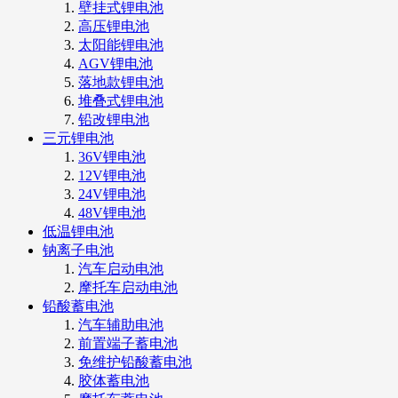
壁挂式锂电池
高压锂电池
太阳能锂电池
AGV锂电池
落地款锂电池
堆叠式锂电池
铅改锂电池
三元锂电池
36V锂电池
12V锂电池
24V锂电池
48V锂电池
低温锂电池
钠离子电池
汽车启动电池
摩托车启动电池
铅酸蓄电池
汽车辅助电池
前置端子蓄电池
免维护铅酸蓄电池
胶体蓄电池