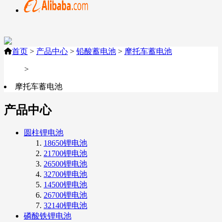
首页
>
产品中心
>
铅酸蓄电池
>
摩托车蓄电池
>
摩托车蓄电池
产品中心
圆柱锂电池
18650锂电池
21700锂电池
26500锂电池
32700锂电池
14500锂电池
26700锂电池
32140锂电池
磷酸铁锂电池