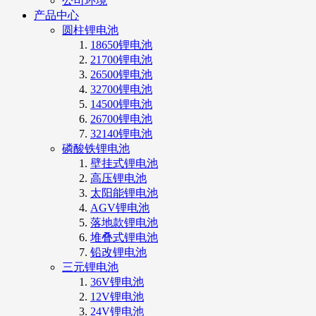
公司环境
产品中心
圆柱锂电池
18650锂电池
21700锂电池
26500锂电池
32700锂电池
14500锂电池
26700锂电池
32140锂电池
磷酸铁锂电池
壁挂式锂电池
高压锂电池
太阳能锂电池
AGV锂电池
落地款锂电池
堆叠式锂电池
铅改锂电池
三元锂电池
36V锂电池
12V锂电池
24V锂电池