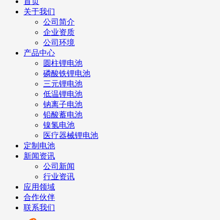
首页
关于我们
公司简介
企业资质
公司环境
产品中心
圆柱锂电池
磷酸铁锂电池
三元锂电池
低温锂电池
钠离子电池
铅酸蓄电池
镍氢电池
医疗器械锂电池
定制电池
新闻资讯
公司新闻
行业资讯
应用领域
合作伙伴
联系我们