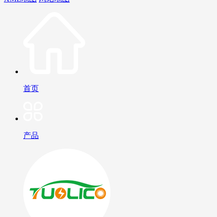
首页
产品