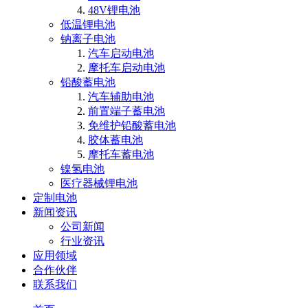
48V锂电池
低温锂电池
钠离子电池
汽车启动电池
摩托车启动电池
铅酸蓄电池
汽车辅助电池
前置端子蓄电池
免维护铅酸蓄电池
胶体蓄电池
摩托车蓄电池
镍氢电池
医疗器械锂电池
定制电池
新闻资讯
公司新闻
行业资讯
应用领域
合作伙伴
联系我们