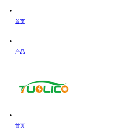
首页
产品
首页