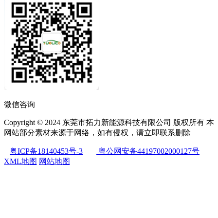
微信咨询
Copyright © 2024 东莞市拓力新能源科技有限公司 版权所有 本
网站部分素材来源于网络，如有侵权，请立即联系删除
粤ICP备18140453号-3
粤公网安备44197002000127号
XML地图
网站地图