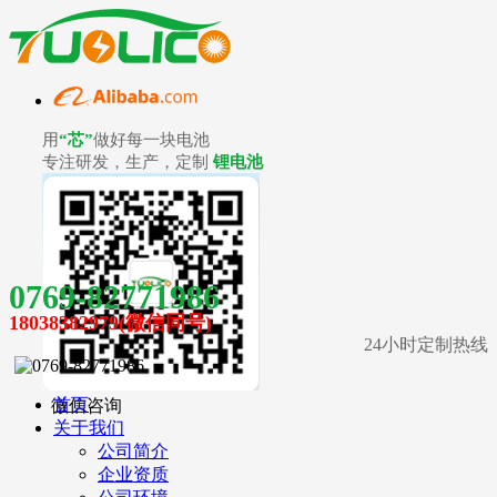
用
“芯”
做好每一块电池
专注研发，生产，定制
锂电池
0769-82771986
18038382979(微信同号)
24小时定制热线
首页
微信咨询
关于我们
公司简介
企业资质