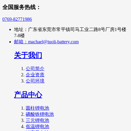
全国服务热线：
0769-82771986
地址：广东省东莞市常平镇司马工业二路8号厂房1号楼
7-8楼
邮箱：machael@tuoli-battery.com
关于我们
公司简介
企业资质
公司环境
产品中心
圆柱锂电池
磷酸铁锂电池
三元锂电池
低温锂电池