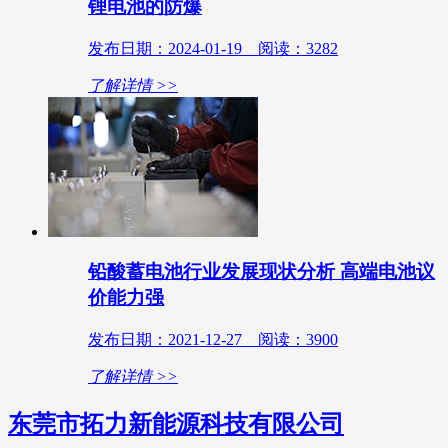
锂电池的防爆
发布日期：2024-01-19 阅读：3282
了解详情 >>
铅酸蓄电池行业发展现状分析 高端电池议
价能力强
发布日期：2021-12-27 阅读：3900
了解详情 >>
东莞市
拓力
新能源科技有限公司