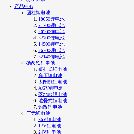
公司环境
产品中心
圆柱锂电池
18650锂电池
21700锂电池
26500锂电池
32700锂电池
14500锂电池
26700锂电池
32140锂电池
磷酸铁锂电池
壁挂式锂电池
高压锂电池
太阳能锂电池
AGV锂电池
落地款锂电池
堆叠式锂电池
铅改锂电池
三元锂电池
36V锂电池
12V锂电池
24V锂电池