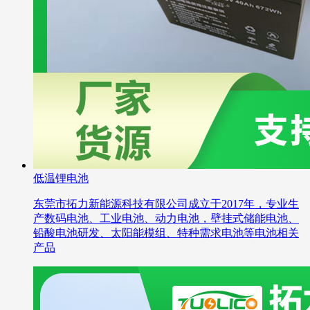
低温锂电池
东莞市拓力新能源科技有限公司成立于2017年，专业生
产数码电池、工业电池、动力电池，壁挂式储能电池、
铅酸电池研发、太阳能模组、特种需求电池等电池相关
产品