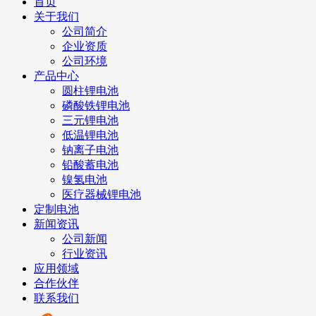
首页
关于我们
公司简介
企业资质
公司环境
产品中心
圆柱锂电池
磷酸铁锂电池
三元锂电池
低温锂电池
钠离子电池
铅酸蓄电池
镍氢电池
医疗器械锂电池
定制电池
新闻资讯
公司新闻
行业资讯
应用领域
合作伙伴
联系我们