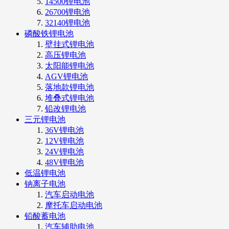
14500锂电池
26700锂电池
32140锂电池
磷酸铁锂电池
壁挂式锂电池
高压锂电池
太阳能锂电池
AGV锂电池
落地款锂电池
堆叠式锂电池
铅改锂电池
三元锂电池
36V锂电池
12V锂电池
24V锂电池
48V锂电池
低温锂电池
钠离子电池
汽车启动电池
摩托车启动电池
铅酸蓄电池
汽车辅助电池