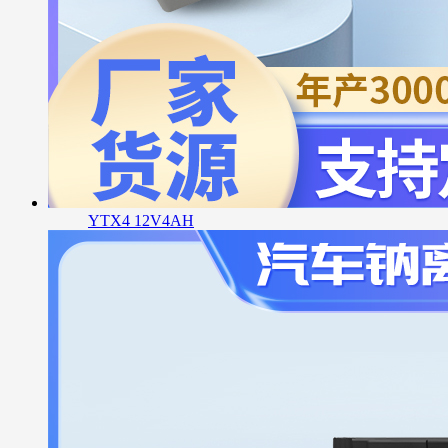
YTX4 12V4AH