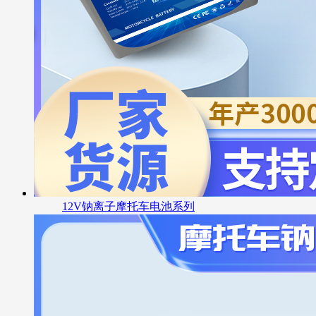
12V钠离子摩托车电池系列