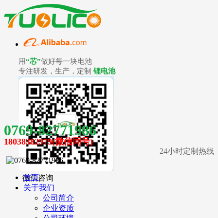
用
“芯”
做好每一块电池
专注研发，生产，定制
锂电池
0769-82771986
18038382979(微信同号)
24小时定制热线
首页
微信咨询
关于我们
公司简介
企业资质