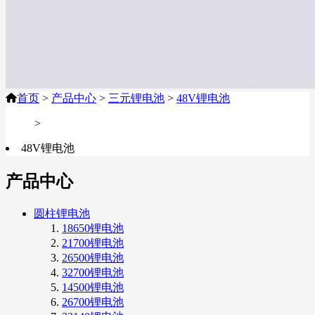
首页
>
产品中心
>
三元锂电池
>
48V锂电池
>
48V锂电池
产品中心
圆柱锂电池
18650锂电池
21700锂电池
26500锂电池
32700锂电池
14500锂电池
26700锂电池