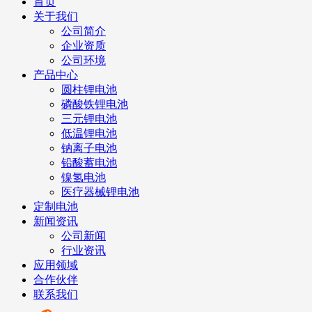
首页
关于我们
公司简介
企业资质
公司环境
产品中心
圆柱锂电池
磷酸铁锂电池
三元锂电池
低温锂电池
钠离子电池
铅酸蓄电池
镍氢电池
医疗器械锂电池
定制电池
新闻资讯
公司新闻
行业资讯
应用领域
合作伙伴
联系我们