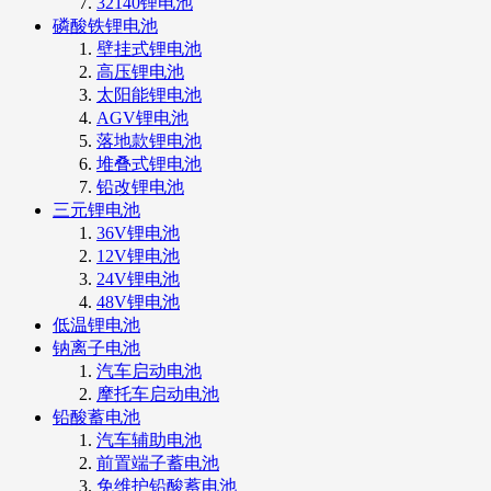
32140锂电池
磷酸铁锂电池
壁挂式锂电池
高压锂电池
太阳能锂电池
AGV锂电池
落地款锂电池
堆叠式锂电池
铅改锂电池
三元锂电池
36V锂电池
12V锂电池
24V锂电池
48V锂电池
低温锂电池
钠离子电池
汽车启动电池
摩托车启动电池
铅酸蓄电池
汽车辅助电池
前置端子蓄电池
免维护铅酸蓄电池