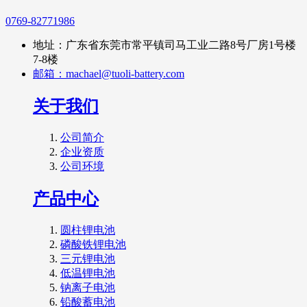
0769-82771986
地址：广东省东莞市常平镇司马工业二路8号厂房1号楼
7-8楼
邮箱：machael@tuoli-battery.com
关于我们
公司简介
企业资质
公司环境
产品中心
圆柱锂电池
磷酸铁锂电池
三元锂电池
低温锂电池
钠离子电池
铅酸蓄电池