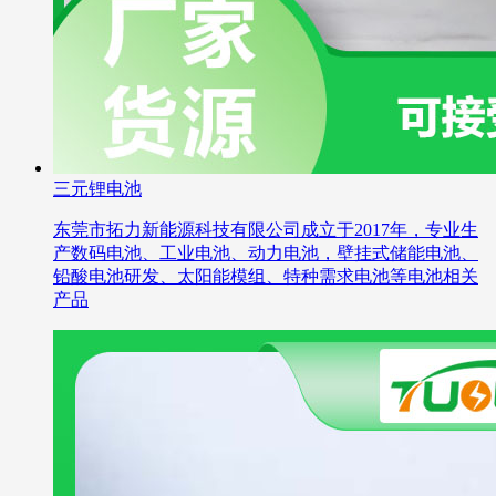
三元锂电池
东莞市拓力新能源科技有限公司成立于2017年，专业生
产数码电池、工业电池、动力电池，壁挂式储能电池、
铅酸电池研发、太阳能模组、特种需求电池等电池相关
产品