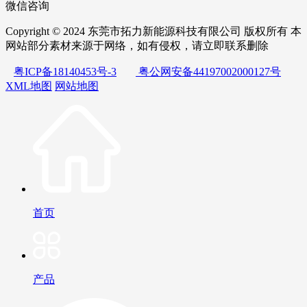
微信咨询
Copyright © 2024 东莞市拓力新能源科技有限公司 版权所有 本
网站部分素材来源于网络，如有侵权，请立即联系删除
粤ICP备18140453号-3
粤公网安备44197002000127号
XML地图
网站地图
首页
产品